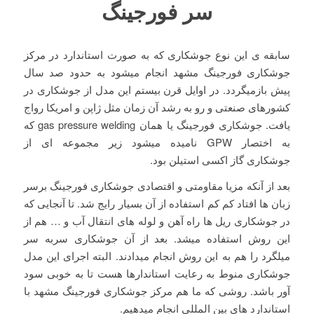
سر فورجینگ
سابقه ی این نوع جوشکاری که به صورت استاندارد در مرکز
جوشکاری فورجینگ مشهد انجام میشود به حدود صد سال
پیش بازمیگردد. در اوایل قرن بیستم این مدل از جوشکاری در
کشورهای صنعتی و رو به رشد آن زمان مثل ژاپن و امریکا رواج
یافت. جوشکاری فورجینگ یا همان gas pressure welding که
به اختصار GPW نامیده میشود زیر مجموعه ای از
جوشکاری گاز اکسی استیلن بود.
بعد از آنکه مزیا مقاومتی و اقتصادی جوشکاری فورجینگ برسر
زبان ها افتاد کم کم استفاده از آن بسیار رایج شد. تا آنجایی که
در جوشکاری ریل ها راه آهن و لوله های انتقال آب و … هم از
این روش استفاده میشد. بعد از آن جوشکاری سربه سر
میلگرد را هم به این روش انجام میدادند. البته اجرای این مدل
جوشکاری منوط به رعایت استاندارها هست تا به خوبی سود
آور باشد. روشی که ما هم مرکز جوشکاری فورجینگ مشهد با
استاندارد های بین المللی انجام میدهیم.